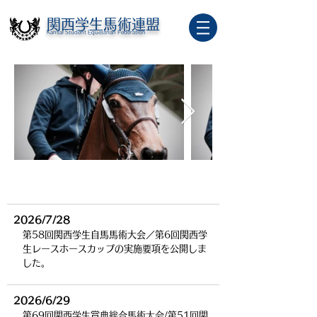
関西学生馬術連盟
Kansai Student Equestrian Federation
更新情報
2026/7/28
第58回関西学生自馬馬術大会／第6回関西学
生レースホースカップの実施要項を公開しま
した。
2026/6/29
第69回関西学生賞典総合馬術大会/第51回関