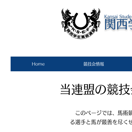
Kansai Stude
関西
Home
競技会情報
​当連盟の競
​このページでは、馬術
る選手と馬が最善を尽く